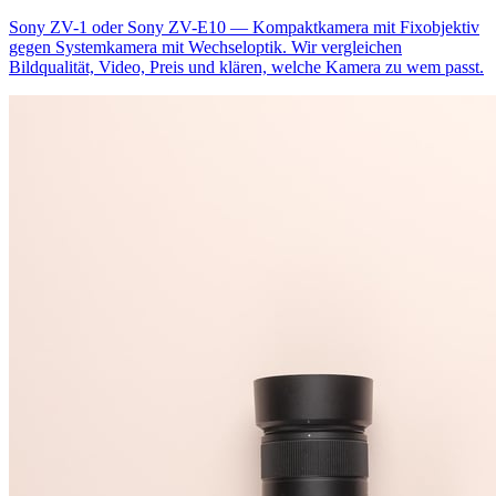
Sony ZV-1 oder Sony ZV-E10 — Kompaktkamera mit Fixobjektiv
gegen Systemkamera mit Wechseloptik. Wir vergleichen
Bildqualität, Video, Preis und klären, welche Kamera zu wem passt.