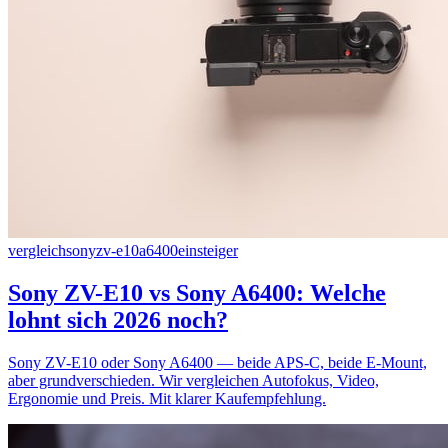
vergleich
sony
zv-e10
a6400
einsteiger
Sony ZV-E10 vs Sony A6400: Welche
lohnt sich 2026 noch?
Sony ZV-E10 oder Sony A6400 — beide APS-C, beide E-Mount,
aber grundverschieden. Wir vergleichen Autofokus, Video,
Ergonomie und Preis. Mit klarer Kaufempfehlung.