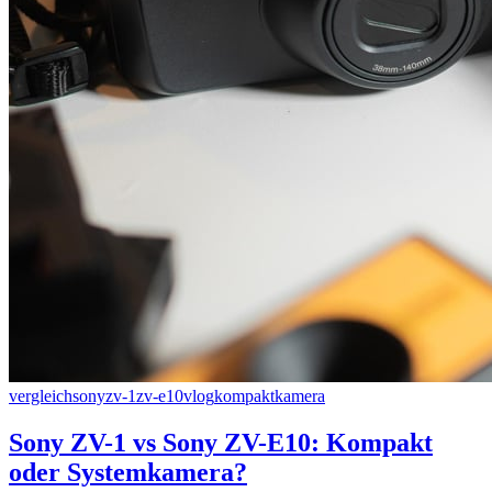
vergleich
sony
zv-1
zv-e10
vlog
kompaktkamera
Sony ZV-1 vs Sony ZV-E10: Kompakt
oder Systemkamera?