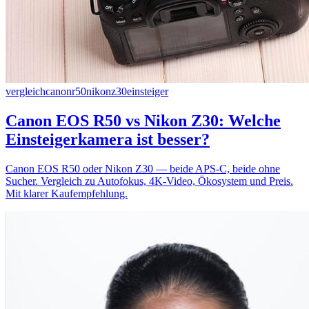
vergleich
canon
r50
nikon
z30
einsteiger
Canon EOS R50 vs Nikon Z30: Welche
Einsteigerkamera ist besser?
Canon EOS R50 oder Nikon Z30 — beide APS-C, beide ohne
Sucher. Vergleich zu Autofokus, 4K-Video, Ökosystem und Preis.
Mit klarer Kaufempfehlung.