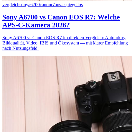
vergleich
sony
a6700
canon
r7
aps-c
spiegellos
Sony A6700 vs Canon EOS R7: Welche
APS-C-Kamera 2026?
Sony A6700 vs Canon EOS R7 im direkten Vergleich: Autofokus,
Bildqualität, Video, IBIS und Ökosystem — mit klarer Empfehlung
nach Nutzungsfeld.