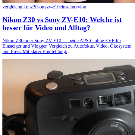
vergleich
nikon
z30
sony
zv-e10
einsteiger
vlog
Nikon Z30 vs Sony ZV-E10: Welche ist
besser für Video und Alltag?
Nikon Z30 oder Sony ZV-E10 — beide APS-C ohne EVF für
Einsteiger und Vlogger. Vergleich zu Autofokus, Video, Ökosystem
und Preis. Mit klarer Empfehlung.