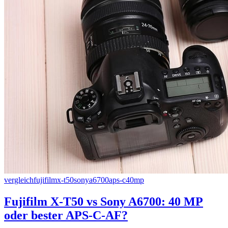
vergleich
fujifilm
x-t50
sony
a6700
aps-c
40mp
Fujifilm X-T50 vs Sony A6700: 40 MP
oder bester APS-C-AF?