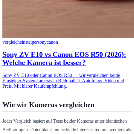
vergleich
einsteiger
sony
canon
Sony ZV-E10 vs Canon EOS R50 (2026):
Welche Kamera ist besser?
Sony ZV-E10 oder Canon EOS R50 — wir vergleichen beide
Einsteiger-Systemkameras in Bildqualität, Autofokus, Video und
Preis. Mit klarer Kaufempfehlung.
Wie wir Kameras vergleichen
Jeder Vergleich basiert auf Tests beider Kameras unter identischen
Bedingungen. Datenblatt-Unterschiede interessieren uns weniger als